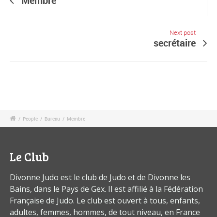
Membre
Next post
secrétaire
/
People
/
Bureau
/
Membre
Le Club
Divonne Judo est le club de Judo et de Divonne les
Bains, dans le Pays de Gex. Il est affilié à la Fédération
Française de Judo. Le club est ouvert à tous, enfants,
adultes, femmes, hommes, de tout niveau, en France