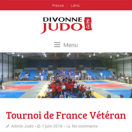
Presse
Liens
Menu
Tournoi de France Vétéran
Admin Judo
1 juin 2016
No comments